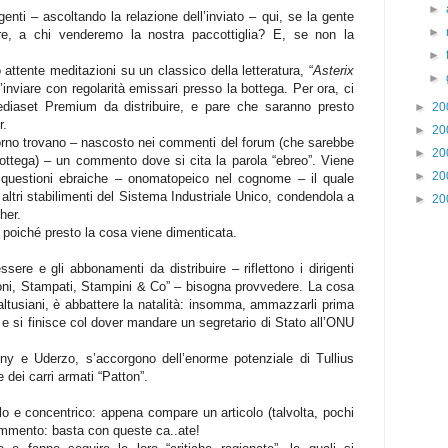
►
nti – ascoltando la relazione dell’inviato – qui, se la gente
►
re, a chi venderemo la nostra paccottiglia? E, se non la
►
ttente meditazioni su un classico della letteratura, “
Asterix
►
’inviare con regolarità emissari presso la bottega. Per ora, ci
diaset Premium da distribuire, e pare che saranno presto
►
20
r.
►
20
iorno trovano – nascosto nei commenti del forum (che sarebbe
►
20
bottega) – un commento dove si cita la parola “ebreo”. Viene
►
20
i questioni ebraiche – onomatopeico nel cognome – il quale
 altri stabilimenti del Sistema Industriale Unico, condendola a
►
20
her.
ti poiché presto la cosa viene dimenticata.
re e gli abbonamenti da distribuire – riflettono i dirigenti
poni, Stampati, Stampini & Co” – bisogna provvedere. La cosa
maltusiani, è abbattere la natalità: insomma, ammazzarli prima
e si finisce col dover mandare un segretario di Stato all’ONU
ny e Uderzo, s’accorgono dell’enorme potenziale di Tullius
 dei carri armati “Patton”.
 e concentrico: appena compare un articolo (talvolta, pochi
commento: basta con queste ca..ate!