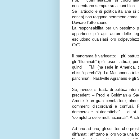
Poi, i “commentatori” si coordinano
concentrano sempre su alcuni filoni.
Se l’articolo è di politica italiana si
carica) non reggono nemmeno come s
Deviare l’attenzione.
La responsabilità per un pessimo p
appartiene più agli autori delle l
escludono qualsiasi loro colpevolez
Co”?
Il panorama è variegato: il più battut
gli “Illuminati” (più fosco, attira),
quindi Il FMI (ha sede in America, t
chissà perché?). La Massoneria inte
panchina” i Nashville Agrarians e gli 
Se, invece, si tratta di politica inte
precedenti – Prodi e Goldman & Sach
Arcore è un gran benefattore, almeno
commenti discordanti e confusi. 
democrazie plutocratiche” – ci si 
“complotto delle multinazionali”. Anch
Ad uno ad uno, gli scrittori che pres
diffamati: affittano a loro volta una 