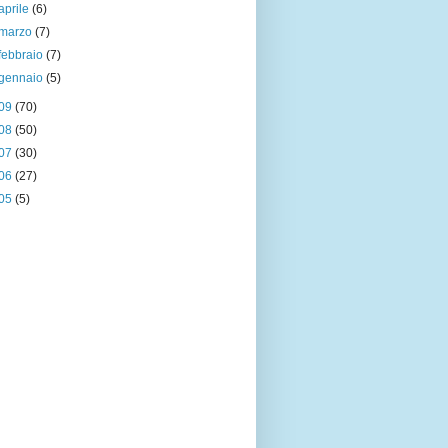
aprile
(6)
marzo
(7)
febbraio
(7)
gennaio
(5)
09
(70)
08
(50)
07
(30)
06
(27)
05
(5)