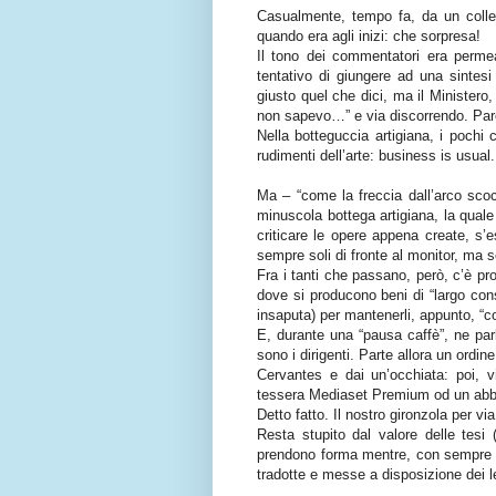
Casualmente, tempo fa, da un colleg
quando era agli inizi: che sorpresa!
Il tono dei commentatori era permea
tentativo di giungere ad una sintesi
giusto quel che dici, ma il Ministero
non sapevo…” e via discorrendo. Pa
Nella botteguccia artigiana, i pochi
rudimenti dell’arte: business is usual.
Ma – “come la freccia dall’arco scoc
minuscola bottega artigiana, la quale
criticare le opere appena create, s’e
sempre soli di fronte al monitor, ma s
Fra i tanti che passano, però, c’è pr
dove si producono beni di “largo cons
insaputa) per mantenerli, appunto, “co
E, durante una “pausa caffè”, ne parla
sono i dirigenti. Parte allora un ordi
Cervantes e dai un’occhiata: poi, vi
tessera Mediaset Premium od un abb
Detto fatto. Il nostro gironzola per vi
Resta stupito dal valore delle tesi 
prendono forma mentre, con sempre m
tradotte e messe a disposizione dei le