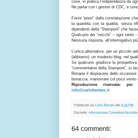
cose, in pratica l’indipendenza da og
Ne parlai con i gestori di CDC, e son
Forse “presi” dalla constatazione che 
la quantità con la qualità, senza rif
dipendenti della “Stamponi” che faceva
Qualcuno dei “vecchi” – ogni tanto –
Nessuna risposta, all’interrogativo pi
L’unica alternativa, per un piccolo ar
(abbiamo): un modesto blog, nel quale
Se qualcuno gradisce la prospettiva d
“commentatori della Stamponi”, si la
Rimane il dispiacere delle occasioni 
bonaccia, manovrare col poco vento ch
Riproduzione riservata: per 
info@carlobertani.it
Pubblicato da
Carlo Bertani
alle
4:16 PM
Etichette:
informazione Comedonchisciotte
64 commenti: