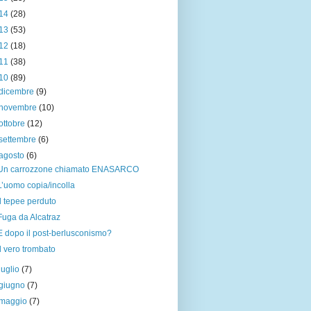
14
(28)
13
(53)
12
(18)
11
(38)
10
(89)
dicembre
(9)
novembre
(10)
ottobre
(12)
settembre
(6)
agosto
(6)
Un carrozzone chiamato ENASARCO
L’uomo copia/incolla
Il tepee perduto
Fuga da Alcatraz
E dopo il post-berlusconismo?
Il vero trombato
luglio
(7)
giugno
(7)
maggio
(7)