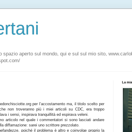
rtani
o spazio aperto sul mondo, qui e sul sul mio sito, www.carlo
gspot.com/
La mia
donchisciotte.org per l’accostamento ma, il titolo scelto per
 che non troveranno più i miei articoli su CDC, era troppo
illava i sensi, inspirava tranquillità ed espirava veleni.
o articolo nel quale i commentatori si sono lasciati andare
alla diffamazione: sarei uno scrittore prezzolato.
efandezze, poiché il problema è altro e coinvolge proprio la