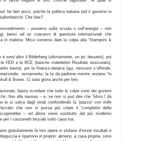
 e fanno seguire le loro “critiche ragionate”, le quali si
 può far ben poco, poiché la politica italiana (ed il governo in
altimbanchi. Che fare?
rovvedimento – poniamo sulla scuola o sull’energia – non
eggi, bensì ad un coacervo di questioni internazionali che
za in materia. Mica vorranno dare la colpa alla “Stamponi &
o è senz’altro il Bilderberg (ultimamente, un po’ desueto), poi
 poi la FED e la BCE (banche maledette! Risultato assicurato),
anto basta), poi la finanza ebraica (qui, nessuno s’offende,
rnazionale, ovviamente, la fa da padrone mentre restano “in
Skull & Bones. Ci sarà gloria anche per loro.
rnazionale, basta ricordare che tutte le colpe sono dei governi
s, fino alla nausea – e, se non si può dire che Silvio I da
 lo si salva dagli strali confondendo la “piazza” con mille
Peccato che non si possa più citare il “complotto delle
scoprirebbe – ed allora viene sostituito dal più moderno
e per i cassonetti bruciati sotto casa tua.
tano gratuitamente la loro opera si stufano d’esser insultati e
botteguccia e ripartono in proprio: almeno, a casa propria, sono