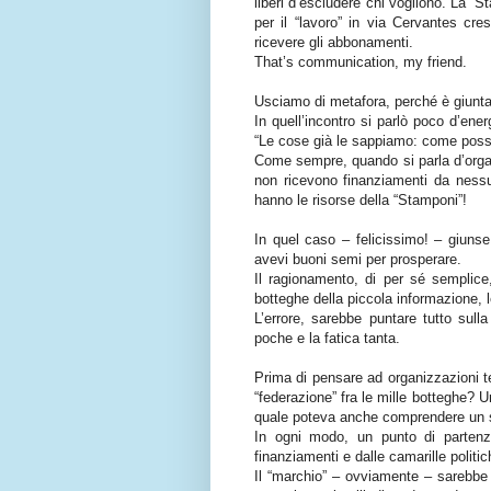
liberi d’escludere chi vogliono. La “
per il “lavoro” in via Cervantes cre
ricevere gli abbonamenti.
That’s communication, my friend.
Usciamo di metafora, perché è giunta 
In quell’incontro si parlò poco d’energ
“Le cose già le sappiamo: come poss
Come sempre, quando si parla d’organ
non ricevono finanziamenti da nessun
hanno le risorse della “Stamponi”!
In quel caso – felicissimo! – giunse
avevi buoni semi per prosperare.
Il ragionamento, di per sé semplice,
botteghe della piccola informazione, l
L’errore, sarebbe puntare tutto sulla
poche e la fatica tanta.
Prima di pensare ad organizzazioni ter
“federazione” fra le mille botteghe? Un
quale poteva anche comprendere un se
In ogni modo, un punto di partenza 
finanziamenti e dalle camarille polit
Il “marchio” – ovviamente – sarebbe