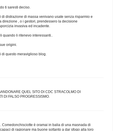
o ti saresti deciso.
 di distrazione di massa venivano usate senza risparmio e
 direzione , o i gestori, prendessero la decisione
sporcizia invasiva ed incadente.
i quando li ritenevo interessanti..
ue origini.
ori di questo meraviglioso blog.
BBANDONARE QUEL SITO DI CDC STRACOLMO DI
TI DI FALSO PROGRESSISMO.
. Comedonchisciotte è oramai in balia di una masnada di
ncapaci di ragionare ma buone soltanto a dar sfogo alla loro