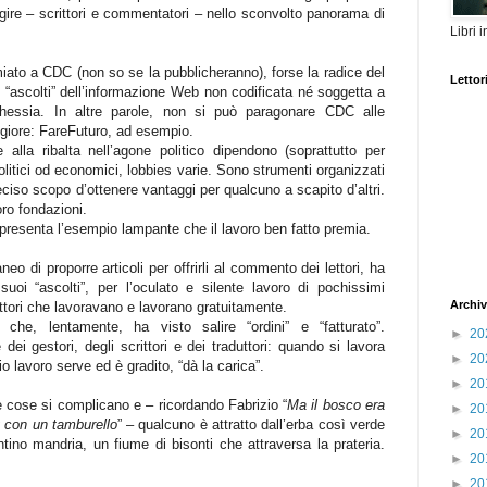
gire – scrittori e commentatori – nello sconvolto panorama di
Libri 
iato a CDC (non so se la pubblicheranno), forse la radice del
Lettori
 “ascolti” dell’informazione Web non codificata né soggetta a
cchessia. In altre parole, non si può paragonare CDC alle
giore: FareFuturo, ad esempio.
alla ribalta nell’agone politico dipendono (soprattutto per
 politici od economici, lobbies varie. Sono strumenti organizzati
reciso scopo d’ottenere vantaggi per qualcuno a scapito d’altri.
oro fondazioni.
resenta l’esempio lampante che il lavoro ben fatto premia.
eo di proporre articoli per offrirli al commento dei lettori, ha
uoi “ascolti”, per l’oculato e silente lavoro di pochissimi
Archiv
duttori che lavoravano e lavorano gratuitamente.
che, lentamente, ha visto salire “ordini” e “fatturato”.
►
20
i gestori, degli scrittori e dei traduttori: quando si lavora
►
20
o lavoro serve ed è gradito, “dà la carica”.
►
20
e cose si complicano e – ricordando Fabrizio “
Ma il bosco era
►
20
y con un tamburello
” – qualcuno è attratto dall’erba così verde
►
20
ino mandria, un fiume di bisonti che attraversa la prateria.
►
20
►
20