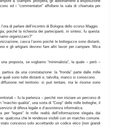
Stamponi & Stampini” prospera, gli abbonamenti a disposizione
scono ed i “commentatori” affollano la sala di chiamata per
l’ora di parlare dell’incontro di Bologna dello scorso Maggio.
ia, poiché la richiesta dei partecipanti, in sintesi, fu questa:
iamo organizzarci?”
izzazione, casca l’asino poiché le bottegucce sono distanti,
o e gli artigiani devono fare altri lavori per campare. Mica
 una proposta, se vogliamo “minimalista”, la quale – però –
 partiva da una constatazione: la “fronda” parte dalle mille
e quali sono tutte distanti e, talvolta, manco si conoscono.
 diffusione nel territorio: si può tentare, ma le risorse sono
ritoriali – fu la partenza – perché non iniziare un percorso di
 “marchio qualità”, una sorta di “Coop” delle mille botteghe, il
rvizio di difesa legale e d’assistenza informatica.
per “legare” le mille realtà dell’informazione slegata dai
iche: qualcosa che le rendesse visibili con un marchio comune.
 stato concesso solo accettando un codice etico (non grandi