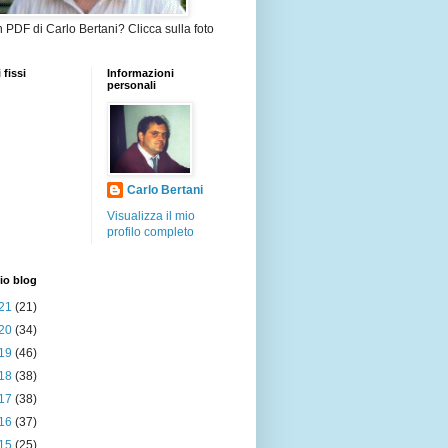
in PDF di Carlo Bertani? Clicca sulla foto
 fissi
Informazioni
personali
Carlo Bertani
Visualizza il mio
profilo completo
io blog
21
(21)
20
(34)
19
(46)
18
(38)
17
(38)
16
(37)
15
(25)