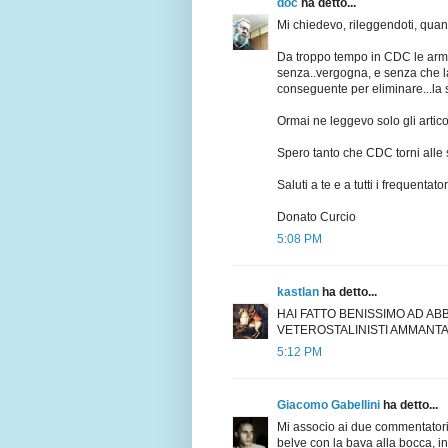
doc
ha detto...
Mi chiedevo, rileggendoti, quand
Da troppo tempo in CDC le armi
senza..vergogna, e senza che la
conseguente per eliminare...la 
Ormai ne leggevo solo gli articol
Spero tanto che CDC torni alle s
Saluti a te e a tutti i frequentat
Donato Curcio
5:08 PM
kastlan
ha detto...
HAI FATTO BENISSIMO AD A
VETEROSTALINISTI AMMANTA
5:12 PM
Giacomo Gabellini
ha detto...
Mi associo ai due commentatori
belve con la bava alla bocca, i