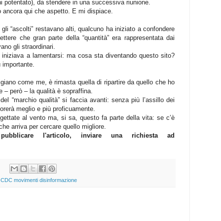
ni potentato), da stendere in una successiva riunione.
o ancora qui che aspetto. E mi dispiace.
gli “ascolti” restavano alti, qualcuno ha iniziato a confondere
lettere che gran parte della “quantità” era rappresentata dai
no gli straordinari.
 iniziava a lamentarsi: ma cosa sta diventando questo sito?
ù importante.
tigiano come me, è rimasta quella di ripartire da quello che ho
 – però – la qualità è sopraffina.
el “marchio qualità” si faccia avanti: senza più l’assillo dei
vorerà meglio e più proficuamente.
gettate al vento ma, si sa, questo fa parte della vita: se c’è
e arriva per cercare quello migliore.
pubblicare l'articolo, inviare una richiesta ad
 CDC movimenti disinformazione