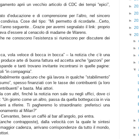
amento aprii un vecchio articolo di CDC dei tempi “epici”,
►
20
►
20
to d’educazione e di comprensione per l’altro, nel sincero
►
20
 condivisa. Cose del tipo: “Mi permetto di ricordarle…Certo,
, l’anno seguente…Grazie per avermi segnalato il link: proprio
►
20
reva d’essere al cenacolo di madame de Warens.
▼
20
 che ne conoscono l’esistenza si riuniscono per discutere dei
►
►
ca, vola veloce di bocca in bocca” – la notizia che c’è una
►
 produce arte di buona fattura ed accetta anche “garzoni” per
►
spande e tanti trovano invitante incontrarsi in quelle pagine:
▼
oli “in compagnia”.
obabilmente qualcuno che già lavora in qualche “stabilimento”
umo”, spesso finanziati con le tasse dei contribuenti (a loro
ntribuenti” e basta. Mai attori.
 con altri, finché la notizia non sale su negli uffici, dove ci
ne: “Un giorno come un altro, passa da quella botteguccia in via
eni a riferire. Ti pagheremo lo straordinario: preferisci una
onamento al Milan?”
a Cervantes, beve un caffè al bar all’angolo, poi entra.
►
(anche contrapposte), dalla velocità con la quale le sintesi
aggior cadenza, arrivano corrispondenze da tutto il mondo,
►
ttori.
►