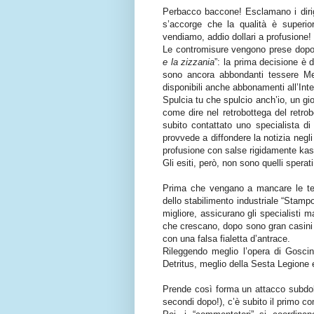
Perbacco baccone! Esclamano i dirige
s’accorge che la qualità è superio
vendiamo, addio dollari a profusione!
Le contromisure vengono prese dopo a
e la zizzania
”: la prima decisione è d
sono ancora abbondanti tessere Me
disponibili anche abbonamenti all’Inte
Spulcia tu che spulcio anch’io, un g
come dire nel retrobottega del retro
subito contattato uno specialista d
provvede a diffondere la notizia negli
profusione con salse rigidamente kas
Gli esiti, però, non sono quelli spera
Prima che vengano a mancare le tesse
dello stabilimento industriale “Stam
migliore, assicurano gli specialisti 
che crescano, dopo sono gran casini 
con una falsa fialetta d’antrace.
Rileggendo meglio l’opera di Goscin
Detritus, meglio della Sesta Legione e
Prende così forma un attacco subdolo
secondi dopo!), c’è subito il primo 