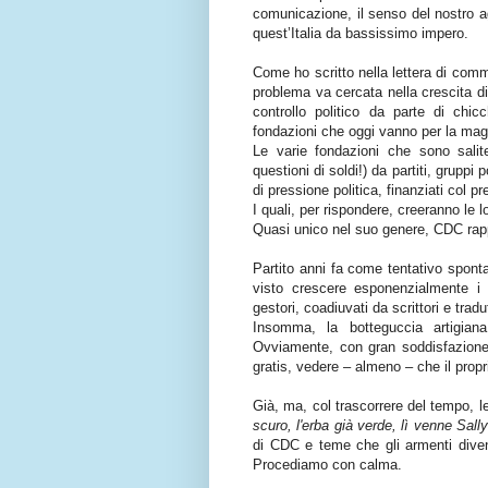
comunicazione, il senso del nostro a
quest’Italia da bassissimo impero.
Come ho scritto nella lettera di comm
problema va cercata nella crescita di
controllo politico da parte di chi
fondazioni che oggi vanno per la mag
Le varie fondazioni che sono salite 
questioni di soldi!) da partiti, gruppi
di pressione politica, finanziati col p
I quali, per rispondere, creeranno le l
Quasi unico nel suo genere, CDC rapp
Partito anni fa come tentativo spontan
visto crescere esponenzialmente i s
gestori, coadiuvati da scrittori e tra
Insomma, la botteguccia artigiana 
Ovviamente, con gran soddisfazione de
gratis, vedere – almeno – che il propri
Già, ma, col trascorrere del tempo, l
scuro, l'erba già verde, lì venne Sall
di CDC e teme che gli armenti divent
Procediamo con calma.