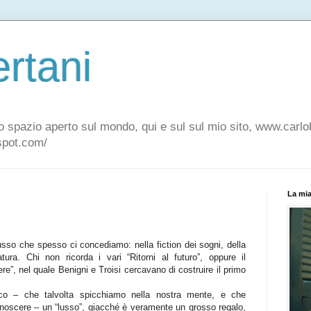
rtani
o spazio aperto sul mondo, qui e sul sul mio sito, www.carlo
gspot.com/
La mia
usso che spesso ci concediamo: nella fiction dei sogni, della
ratura. Chi non ricorda i vari “Ritorni al futuro”, oppure il
re”, nel quale Benigni e Troisi cercavano di costruire il primo
ico – che talvolta spicchiamo nella nostra mente, e che
onoscere – un “lusso”, giacché è veramente un grosso regalo,