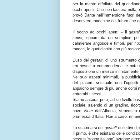
per la mente affollata del quotidia
occhi aperti. Che non lascerà nulla,
provò Dante nell’immersione fuori d
descrivere macchine del futuro che a
Il sogno ad occhi aperti – il
gestal
sensi, oppure da un semplice pen
calmierare angosce e timori, per rip
magari, la quotidianità con più ragio
L’uso del
gestalt
, di uno strumento c
chi riesce a comprenderne le potenz
disposizione un mezzo infinitamente 
Nei suoi aspetti minimali, la pubblic
del piacere sessuale con l’oggetto
appaiono sempre di più anche corpi ma
entrambi i sessi.
Siamo ancora, però, ad un livello bass
sociale: salendo di un gradino, ricor
nave
Vlore
dall’Albania, stracarica 
promessa d’Italia. Non a caso, rimane 
Lo scatenarsi dei
gestalt
collettivi di
Il primo, è che esistano delle condizi
nessun “sogno italiano” avrebbe attec