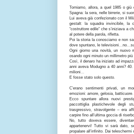
Torniamo, allora, a quel 1985 o giù di
Spagna: la sera, nelle birrerie, si suo
Lui aveva già confezionato con il Mil
gestalt: la squadra invincibile, la 
“costruttore edile” che s’iniziava a 
al potere della parola, rifletta.
Poi la storia la conosciamo e non sarò
dove spuntano, le televisioni…no…super
Ogni giorno una novità, un nuovo m
osando ogni minuto un millimetro più 
Così, il denaro ha iniziato ad impazza
anni aveva Modugno a 40 anni? 40. 
milioni…
E fosse stato solo questo.
C’erano sentimenti privati, un mo
emozioni: amore, gelosia, batticuore.
Ecco spuntare allora nuovi prestig
paccottiglia plastichevole degli 
trasgressivo, stravolgente – era aff
carpire fino all’ultima goccia di riser
No, tutto doveva essere, diventare
appartenervi! Tutto vi sarà dato, 
propalare all’infinito. Dai teleschermi