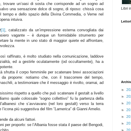
no, trovare un’oasi di sosta che corrisponde ad un sogno ad
Libri 
 salvo una sensazione dolce di sogno, di riposo: chissà cosa
el tempo e dello spazio della Divina Commedia, o Verne nel
ppena intuiva.
Lettori
t
[1]
, catalizzato da un’impressione esterna convogliata dai
siero vagante – è dunque un formidabile strumento per
ortare la mente in uno stato di maggior quiete ed affrontare,
nevolezza.
osì raffinato, è molto studiato nella comunicazione, laddove
ialità, ed a gestirle oculatamente (od occultamente), ha a
potente.
ità sfrutta il corpo femminile per scatenare brevi associazioni
 da proporre: notiamo che, con il trascorrere del tempo,
Archiv
schili, a testimoniare che il messaggio è rivolto, oramai, ad
►
20
issimo rispetto a quello che può scatenare il gestalt a livello
►
20
diamo quale colossale “sogno collettivo” fu la partenza della
►
20
d’albanesi che s’avviavano (nel loro gestalt) verso la terra
l’icona più suggestiva del film “
Lamerica
” di Gianni Amelio.
►
20
►
20
pende da alcuni fattori.
►
20
oni per proporlo: se l’Albania fosse stata il paese del Bengodi,
chito.
►
20