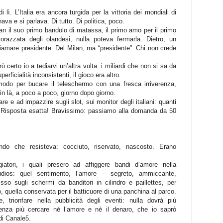
 lì. L’Italia era ancora turgida per la vittoria dei mondiali di
nava e si parlava. Di tutto. Di politica, poco.
an il suo primo bandolo di matassa, il primo amo per il primo
corazzata degli olandesi, nulla poteva fermarla. Dietro, un
chiamare presidente. Del Milan, ma “presidente”. Chi non crede
 certo io a tediarvi un’altra volta: i miliardi che non si sa da
ficialità inconsistenti, il gioco era altro.
odo per bucare il teleschermo con una fresca irriverenza,
in là, a poco a poco, giorno dopo giorno.
re e ad impazzire sugli slot, sui monitor degli italiani: quanti
Risposta esatta! Bravissimo: passiamo alla domanda da 50
ndo che resisteva: cocciuto, riservato, nascosto. Erano
iatori, i quali presero ad affiggere bandi d’amore nella
studios: quel sentimento, l’amore – segreto, ammiccante,
isso sugli schermi da banditori in cilindro e paillettes, per
bo, quella conservata per il batticuore di una panchina al parco.
, trionfare nella pubblicità degli eventi: nulla dovrà più
senza più cercare né l’amore e né il denaro, che io saprò
 di Canale5.