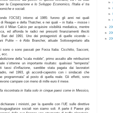
►
r la Cooperazione e lo Sviluppo Economico, l'Italia e' tra
►
nomiche e sociali.
►
ondo l’OCSE) intorno al 1985: furono gli anni nei quali
►
e di Reagan e della Thatcher, e nei quali – in Italia – mosse i
tò il Milan Calcio per acquisire visibilità mediatica, mentre
►
20
a, ed affonda le radici nei presunti finanziamenti illeciti
►
20
 Bari del 1991. Uno dei protagonisti di quelle vicende –
►
20
 Pulite – è Aldo Brancher, attuale Sottosegretario alla
 sono o sono passati per Forza Italia: Cicchitto, Sacconi,
, ecc.
bolizione della “scala mobile”, primo assalto alle retribuzioni
quale s’ottenne un importante risultato: qualsiasi “tempesta”
 tassi d’inflazione, sarebbe stata pagata dai lavoratori
adro, nel 1993, gli accordi-capestro con i sindacati che
one programmata” al posto di quella reale. Gli effetti, sono
he devono campare con meno di mille euro il mese.
a riscontrata in Italia solo in cinque paesi come in Messico,
 dichiarare i ministri, per la querelle con l’UE sulle direttive
disuguaglianze sociali non siamo soli. A parte il Paese più