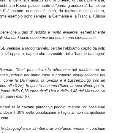
 oramai della sua finanza uno strumento di truffa planetaria,
chi altri Paesi, palesemente di “prima grandezza”. La nostra
C è notoria: quando c’è, però, da tagliare qualche diritto,
come esempio sono sempre la Germania e la Francia. Chissà
ritiene che il gap di reddito è molto evidente: estremamente
e gli standard socio-economici dei ricchi sono elevatissimi.
E venisse a raccontarcelo, perché l’abbiamo capito da soli:
 e, all’opposto, sapere che le vendite delle “barche da sogno”
hiamato “Gini” (che rileva la differenza del reddito con un
anza perfetta nel primo caso e completa disuguaglianza nel
esi come la Danimarca, la Svezia e il Lussemburgo con un
ino allo 0,25). In questo schema l'Italia, al sest'ultimo posto,
 fronte dello 0,38 circa degli Usa e dello 0,48 del Messico, al
ra i paesi membri.
icani se la cavano parecchio peggio, mentre noi possiamo
, dove il 30% della popolazione è tagliata fuori da qualsiasi
ranno.
e le disuguaglianze all'interno di un Paese rimane – conclude