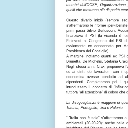
membri dell'OCSE, Organizzazione pe
quelli che mostrano più disparità eco
Questo divario iniziò (sempre sec
s’affermarono le riforme iper-liberist
primi passi Silvio Berlusconi. Acquis
finanziava il PSI (la vicenda è fosc
Fininvest al Congresso del PSI di
ovviamente ex condannato per Mani
Presidenza del Consiglio).
A margine, notiamo quanti ex PSI ci
Brunetta, De Michelis, Stefania Craxi
Negli stessi anni, Craxi proponeva l’a
ed ai diritti dei lavoratori, con il 
economica avesse condotto ad alti
dipendenti. Completarono poi il qu
introdussero il concetto di “inflazi
tutt’ora “all’attenzione” di coloro c
La disuguaglianza è maggiore di quell
Turchia, Portogallo, Usa e Polonia.
“L’Italia non è sola” s’affrettarono a
ambientali (20-20-20): anche nelle 