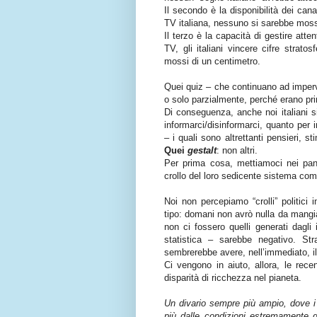
Il secondo è la disponibilità dei can
TV italiana, nessuno si sarebbe mos
Il terzo è la capacità di gestire att
TV, gli italiani vincere cifre strato
mossi di un centimetro.
Quei quiz – che continuano ad imperver
o solo parzialmente, perché erano prin
Di conseguenza, anche noi italiani s
informarci/disinformarci, quanto per 
– i quali sono altrettanti pensieri, s
Quei
gestalt
: non altri.
Per prima cosa, mettiamoci nei pann
crollo del loro sedicente sistema comu
Noi non percepiamo “crolli” politic
tipo: domani non avrò nulla da mangi
non ci fossero quelli generati dagli 
statistica – sarebbe negativo. S
sembrerebbe avere, nell’immediato, i
Ci vengono in aiuto, allora, le rece
disparità di ricchezza nel pianeta.
Un divario sempre più ampio, dove i r
più dalle condizioni estremamente dif