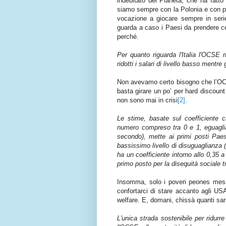
indebitato del Pianeta, che ha fatto
siamo sempre con la Polonia e con po
vocazione a giocare sempre in serie 
guarda a caso i Paesi da prendere 
perché.
Per quanto riguarda l'Italia l'OCSE 
ridotti i salari di livello basso mentr
Non avevamo certo bisogno che l’OCS
basta girare un po’ per hard discount
non sono mai in crisi
[2]
.
Le stime, basate sul coefficiente c
numero compreso tra 0 e 1, eguagli
secondo), mette ai primi posti Pa
bassissimo livello di disuguaglianza (f
ha un coefficiente intorno allo 0,35 a
primo posto per la disequità sociale t
Insomma, solo i poveri peones mess
confortarci di stare accanto agli USA
welfare. E, domani, chissà quanti sa
L'unica strada sostenibile per ridurr