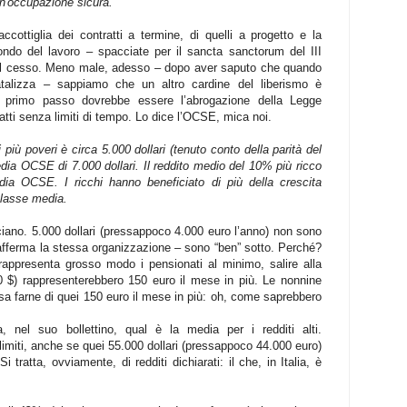
un'occupazione sicura.
ccottiglia dei contratti a termine, di quelli a progetto e la
ondo del lavoro – spacciate per il sancta sanctorum del III
 nel cesso. Meno male, adesso – dopo aver saputo che quando
atalizza – sappiamo che un altro cardine del liberismo è
il primo passo dovrebbe essere l’abrogazione della Legge
ratti senza limiti di tempo. Lo dice l’OCSE, mica noi.
 più poveri è circa 5.000 dollari (tenuto conto della parità del
edia OCSE di 7.000 dollari. Il reddito medio del 10% più ricco
dia OCSE. I ricchi hanno beneficiato di più della crescita
classe media.
ciano. 5.000 dollari (pressappoco 4.000 euro l’anno) non sono
fferma la stessa organizzazione – sono “ben” sotto. Perché?
appresenta grosso modo i pensionati al minimo, salire alla
0 $) rappresenterebbero 150 euro il mese in più. Le nonnine
a farne di quei 150 euro il mese in più: oh, come saprebbero
nel suo bollettino, qual è la media per i redditi alti.
miti, anche se quei 55.000 dollari (pressappoco 44.000 euro)
tratta, ovviamente, di redditi dichiarati: il che, in Italia, è