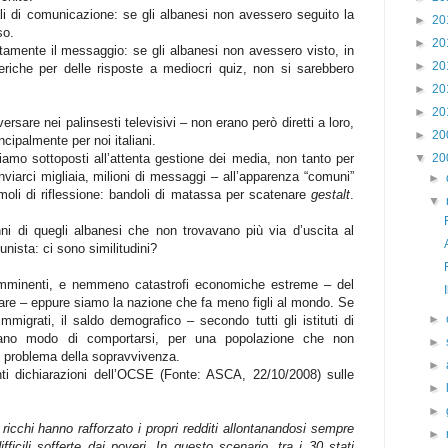
ali di comunicazione: se gli albanesi non avessero seguito la
►
20
so.
►
20
entamente il messaggio: se gli albanesi non avessero visto, in
►
20
sferiche per delle risposte a mediocri quiz, non si sarebbero
►
20
►
20
sare nei palinsesti televisivi – non erano però diretti a loro,
►
20
cipalmente per noi italiani.
iamo sottoposti all’attenta gestione dei media, non tanto per
▼
20
inviarci migliaia, milioni di messaggi – all’apparenza “comuni”
►
timoli di riflessione: bandoli di matassa per scatenare
gestalt
.
▼
i di quegli albanesi che non trovavano più via d’uscita al
nista: ci sono similitudini?
i imminenti, e nemmeno catastrofi economiche estreme – del
are – eppure siamo la nazione che fa meno figli al mondo. Se
►
immigrati, il saldo demografico – secondo tutti gli istituti di
trano modo di comportarsi, per una popolazione che non
►
l problema della sopravvivenza.
►
nti dichiarazioni dell’OCSE (Fonte: ASCA, 22/10/2008) sulle
►
►
icchi hanno rafforzato i propri redditi allontanandosi sempre
►
ficili sofferte dai poveri. In questo scenario, tra i 30 stati