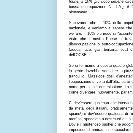
Infine, il 10% più ricco detiene circ
bassa sperequazione N. d A
.), il
disponibile.
Sapevamo che il 10% della popola
nazionale, e veniamo a sapere che 
welfare, il 10% più ricco si “accont
visto che il nostro Paese si tro
disoccupazione o sotto-occupazione,
(acqua, luce, gas, benzina, ecc) ch
dell’OCSE.
Se ci fermiamo a questo quadro global
la gente dovrebbe scendere in piazza
tranquillo. Massicce dosi d’anestet
l’opposizione si volta dall’altra part
nome per la tale commissione. La sin
come diventare, nuovamente, parlam
Ci dev’essere qualcosa che interviene
(la metà degli italiani, praticame
spiano!) e dev’essere qualcosa di m
morfina, spacciata a destra ed a sinis
Dov’è il misterioso pusher che addorm
impedisce di rimirarsi allo specchio 