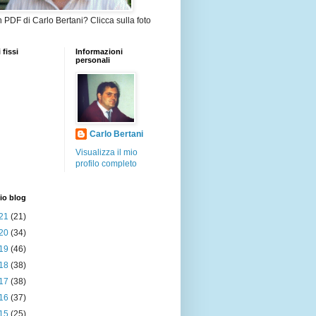
in PDF di Carlo Bertani? Clicca sulla foto
 fissi
Informazioni
personali
Carlo Bertani
Visualizza il mio
profilo completo
io blog
21
(21)
20
(34)
19
(46)
18
(38)
17
(38)
16
(37)
15
(25)