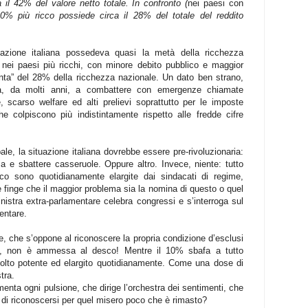
a il 42% del valore netto totale. In confronto (
nei paesi con
 10% più ricco possiede circa il 28% del totale del reddito
zione italiana possedeva quasi la metà della ricchezza
nei paesi più ricchi, con minore debito pubblico e maggior
enta” del 28% della ricchezza nazionale. Un dato ben strano,
va, da molti anni, a combattere con emergenze chiamate
 scarso welfare ed alti prelievi soprattutto per le imposte
e colpiscono più indistintamente rispetto alle fredde cifre
e, la situazione italiana dovrebbe essere pre-rivoluzionaria:
 e sbattere casseruole. Oppure altro. Invece, niente: tutto
ico sono quotidianamente elargite dai sindacati di regime,
e e finge che il maggior problema sia la nomina di questo o quel
istra extra-parlamentare celebra congressi e s’interroga sul
entare.
, che s’oppone al riconoscere la propria condizione d’esclusi
nte, non è ammessa al desco! Mentre il 10% sbafa a tutto
olto potente ed elargito quotidianamente. Come una dose di
tra.
enta ogni pulsione, che dirige l’orchestra dei sentimenti, che
e di riconoscersi per quel misero poco che è rimasto?