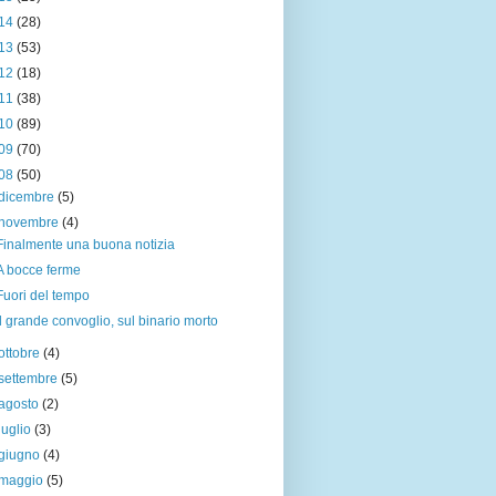
14
(28)
13
(53)
12
(18)
11
(38)
10
(89)
09
(70)
08
(50)
dicembre
(5)
novembre
(4)
Finalmente una buona notizia
A bocce ferme
Fuori del tempo
Il grande convoglio, sul binario morto
ottobre
(4)
settembre
(5)
agosto
(2)
luglio
(3)
giugno
(4)
maggio
(5)