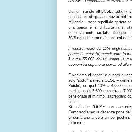
l'OCSE – l'opportunità di lavoro e di 
Quindi, stando all’OCSE, tutta la pa
panoplia di sfolgoranti novità nel m
Millennio – sono orpelli da gettare
una banca è in difficoltà la si st
definitivamente crollato. Dunque, 
30/Biagi ed il ritorno ai consueti cont
Il reddito medio del 10% degli Italiani
potere di acquisto) quindi sotto la m
è circa 55.000 dollari, sopra la me
economica rispetto ai poveri ed alla 
E veniamo ai denari, a quanto ci las
solo “sotto” la media OCSE – come a
Poiché, se quel 10% a 4.000 euro r
media, ossia 5.600 euro circa (7.00
pensionate al minimo, saprebbero cos
usarli!
Si noti che l’OCSE non comunica, 
Comprendiamo: la decenza pone dei li
ci sembrano ancora un po’ pochini. Si 
tutto dire.